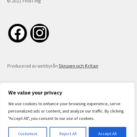
© 2021 FinaTing
facebook
instagram
Producerad av webbyrån
Skruven och Kritan
We value your privacy
We use cookies to enhance your browsing experience, serve
© Fina Ting 2026
personalized ads or content, and analyze our traffic. By clicking
Information
Byggt med WooCommerce
.
"Accept All", you consent to our use of cookies.
Customize
Reject All
Accept All