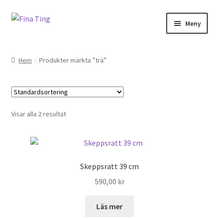
Hoppa
Hoppa
Meny
till
till
navigering
innehåll
Shop
Hem
Produkter märkta ”trä”
Varukorg
Inspiration
Visar alla 2 resultat
Information
Skeppsratt 39 cm
590,00
kr
Läs mer