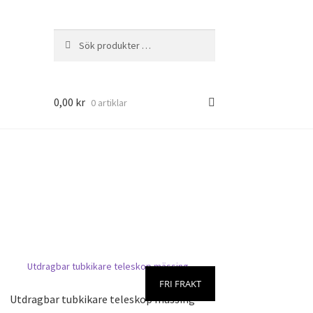
Sök
Sök
efter:
0,00
kr
0 artiklar
FRI FRAKT
Utdragbar tubkikare teleskop mässing