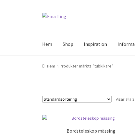
Hoppa
Hoppa
till
till
navigering
innehåll
Hem
Shop
Inspiration
Informa
Hem
Produkter märkta ”tubkikare”
Visar alla 
Bordsteleskop mässing