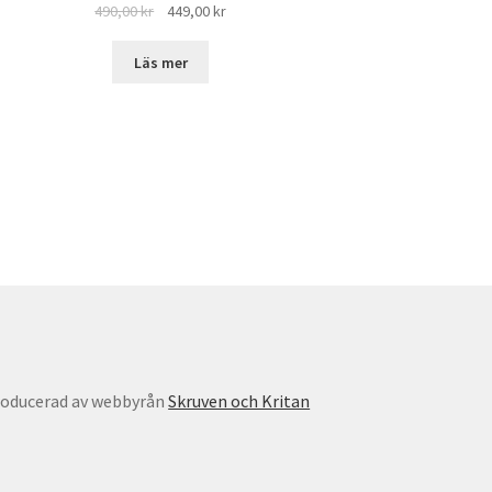
Det
Det
490,00
kr
449,00
kr
ursprungliga
nuvarande
priset
priset
Läs mer
var:
är:
490,00 kr.
449,00 kr.
oducerad av webbyrån
Skruven och Kritan